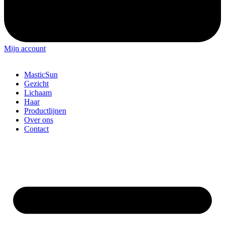
Mijn account
MasticSun
Gezicht
Lichaam
Haar
Productlijnen
Over ons
Contact