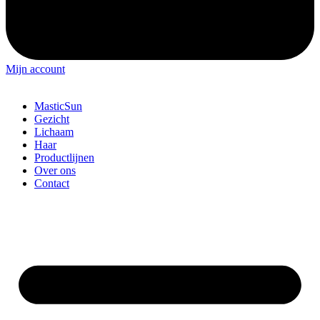
Mijn account
MasticSun
Gezicht
Lichaam
Haar
Productlijnen
Over ons
Contact