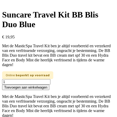
Suncare Travel Kit BB Blis
Duo Blue
€
19,95
Met de MasticSpa Travel Kit ben je altijd voorbereid en verzekerd
van een verfrissende verzorging, ongeacht je bestemming. De BB
Blis Duo travel kit bevat een BB cream met spf 30 en een Hydra
Face en Body Mist die heerlijk verfrissend is tijdens de warme
dagen!
Online
beperkt op voorraad
Suncare
Travel
Toevoegen aan winkelwagen
Kit
BB
Met de MasticSpa Travel Kit ben je altijd voorbereid en verzekerd
Blis
van een verfrissende verzorging, ongeacht je bestemming. De BB
Duo
Blis Duo travel kit bevat een BB cream met spf 30 en een Hydra
Blue
Face en Body Mist die heerlijk verfrissend is tijdens de warme
aantal
dagen!