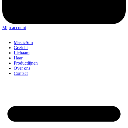
Mijn account
MasticSun
Gezicht
Lichaam
Haar
Productlijnen
Over ons
Contact