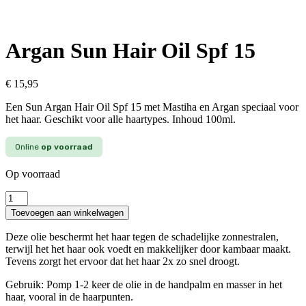
Argan Sun Hair Oil Spf 15
€
15,95
Een Sun Argan Hair Oil Spf 15 met Mastiha en Argan speciaal voor
het haar. Geschikt voor alle haartypes. Inhoud 100ml.
Online
op voorraad
Op voorraad
Argan
Sun
Toevoegen aan winkelwagen
Hair
Oil
Deze olie beschermt het haar tegen de schadelijke zonnestralen,
Spf
terwijl het het haar ook voedt en makkelijker door kambaar maakt.
15
Tevens zorgt het ervoor dat het haar 2x zo snel droogt.
aantal
Gebruik: Pomp 1-2 keer de olie in de handpalm en masser in het
haar, vooral in de haarpunten.