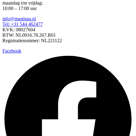
maandag t/m vrijdag:
10:00 – 17:00 uur
info@mastispa.nl
Tel: +31 544 462477
KVK: 08027604
BTW: NL0016.78.267.B01
Registratienummer: NL221122
Facebook