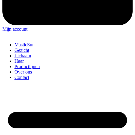
Mijn account
MasticSun
Gezicht
Lichaam
Haar
Productlijnen
Over ons
Contact