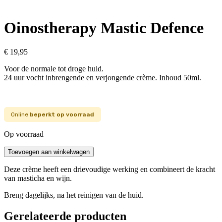
Oinostherapy Mastic Defence
€
19,95
Voor de normale tot droge huid.
24 uur vocht inbrengende en verjongende crème. Inhoud 50ml.
Online
beperkt op voorraad
Op voorraad
Oinostherapy
Toevoegen aan winkelwagen
Mastic
Defence
Deze crème heeft een drievoudige werking en combineert de kracht
aantal
van masticha en wijn.
Breng dagelijks, na het reinigen van de huid.
Gerelateerde producten