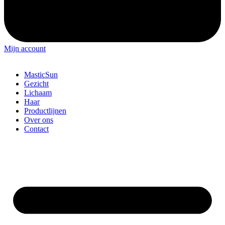
Mijn account
MasticSun
Gezicht
Lichaam
Haar
Productlijnen
Over ons
Contact